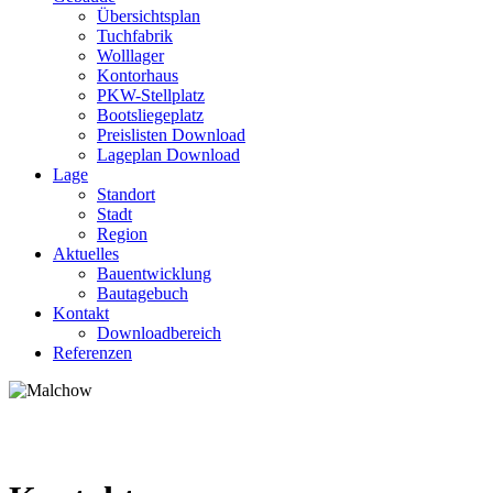
Übersichtsplan
Tuchfabrik
Wolllager
Kontorhaus
PKW-Stellplatz
Bootsliegeplatz
Preislisten Download
Lageplan Download
Lage
Standort
Stadt
Region
Aktuelles
Bauentwicklung
Bautagebuch
Kontakt
Downloadbereich
Referenzen