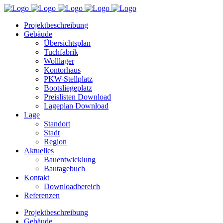
Projektbeschreibung
Gebäude
Übersichtsplan
Tuchfabrik
Wolllager
Kontorhaus
PKW-Stellplatz
Bootsliegeplatz
Preislisten Download
Lageplan Download
Lage
Standort
Stadt
Region
Aktuelles
Bauentwicklung
Bautagebuch
Kontakt
Downloadbereich
Referenzen
Projektbeschreibung
Gebäude